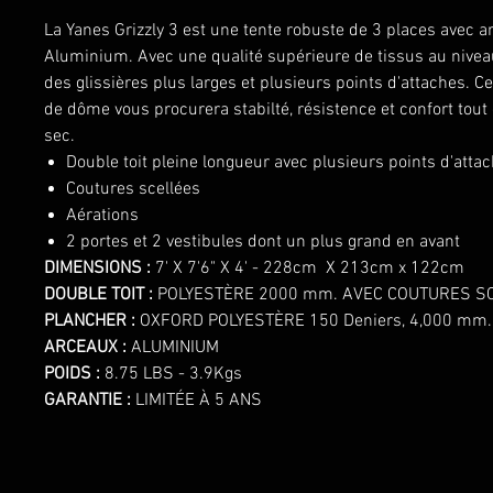
La Yanes Grizzly 3 est une tente robuste de 3 places avec a
Aluminium. Avec une qualité supérieure de tissus au niveau 
des glissières plus larges et plusieurs points d'attaches. C
de dôme vous procurera stabilté, résistence et confort tout
sec.
Double toit pleine longueur avec plusieurs points d'atta
Coutures scellées
Aérations
2 portes et 2 vestibules dont un plus grand en avant
DIMENSIONS :
7' X 7'6" X 4' - 228cm X 213cm x 122cm
DOUBLE TOIT :
POLYESTÈRE 2000 mm. AVEC COUTURES S
PLANCHER :
OXFORD POLYESTÈRE 150 Deniers, 4,000 mm.
ARCEAUX :
ALUMINIUM
POIDS :
8.75 LBS - 3.9Kgs
GARANTIE :
LIMITÉE À 5 ANS