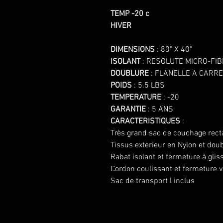
TEMP -20 c
HIVER
DIMENSIONS
: 80" X 40"
ISOLANT
: RESOLUTE MICRO-FIB
DOUBLURE
: FLANELLE A CARR
POIDS
: 5.5 LBS
TEMPERATURE
: -20
GARANTIE
: 5 ANS
CARACTERISTIQUES
:
Très grand sac de couchage rec
Tissus exterieur en Nylon et doub
Rabat isolant et fermeture à gliss
Cordon coulissant et fermeture v
Sac de transport l inclus